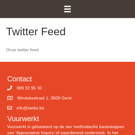
Twitter Feed
Onze twitter feed
Contact
089 32 95 30
Windekestraat 1, 3600 Genk
info@stebo.be
Vuurwerkt
Vuurwerkt is gebaseerd op de vier methodische basisstappen
van ‘Appreciative Inquiry’ of waarderend onderzoek. In het