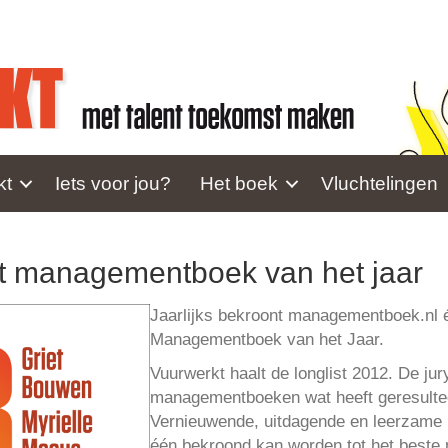
kt
Iets voor jou?
Het boek
Vluchtelingen
ist managementboek van het jaar
Jaarlijks bekroont managementboek.nl 
Managementboek van het Jaar.
Vuurwerkt haalt de longlist 2012. De ju
managementboeken wat heeft geresulteer
Vernieuwende, uitdagende en leerzame b
één bekroond kan worden tot het beste