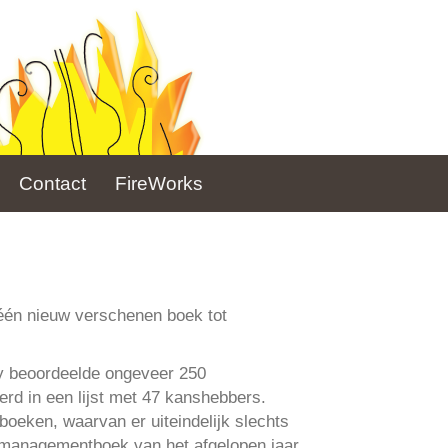
Contact
FireWorks
één nieuw verschenen boek tot
ry beoordeelde ongeveer 250
d in een lijst met 47 kanshebbers.
oeken, waarvan er uiteindelijk slechts
 managementboek van het afgelopen jaar.