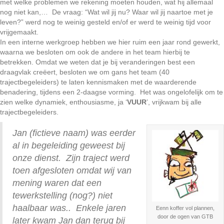
met welke problemen we rekening moeten houden, wat hij allemaal
nog niet kan,… De vraag: “Wat wil jij nu? Waar wil jij naartoe met je
leven?” werd nog te weinig gesteld en/of er werd te weinig tijd voor
vrijgemaakt.
In een interne werkgroep hebben we hier ruim een jaar rond gewerkt,
waarna we besloten om ook de andere in het team hierbij te
betrekken. Omdat we weten dat je bij veranderingen best een
draagvlak creëert, besloten we om gans het team (40
trajectbegeleiders) te laten kennismaken met de waarderende
benadering, tijdens een 2-daagse vorming. Het was ongelofelijk om te
zien welke dynamiek, enthousiasme, ja ‘
VUUR
’, vrijkwam bij alle
trajectbegeleiders.
Jan (fictieve naam) was eerder
al in begeleiding geweest bij
onze
dienst. Zijn traject werd
toen afgesloten omdat wij van
mening waren dat een
tewerkstelling (nog?) niet
haalbaar was.. Enkele jaren
Eenn koffer vol plannen,
door de ogen van GTB
later kwam Jan dan terug bij