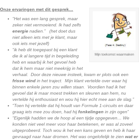
Onze ervaringen met dit gesprek…
“Het was een lang gesprek, maar
zeker niet vermoeiend. Ik had zelfs
energie
nadien.” (het doet dus
niet alleen iets met je klant, maar
ook iets met jezelf)
“ik heb dit toegepast bij een klant
Mijn toekomst waarmaken
die ik al langere tijd in begeleiding
heb en waarbij ik het gevoel heb
dat ik hem maar niet meekrijg in het
verhaal. Door deze nieuwe insteek, kwam er plots ook een
frisse wind
in het traject. Mijn klant vertelde over waar hij
binnen enkele jaren zou willen staan. Voordien had ik het
gevoel dat ik maar moest trekken en sleuren aan hem, nu
vertelde hij enthousiast en wou hij hier echt mee aan de slag.”
“Toen hij vertelde dat hij houdt van Formule 1-circuits en daar
graag iets mee zou doen, had hij
fonkelingen
in zijn ogen”
“Eigenlijk hadden we de hoop al een tijdje opgegeven… We
konden niet veel meer voor haar betekenen, er was al zoveel
uitgeprobeerd. Toch wou ik het een kans geven en heb ik haar
gevraagd naar haar dromen. Het was ongelofelijk te zien
wat er